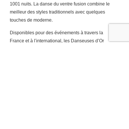
1001 nuits. La danse du ventre fusion combine le
meilleur des styles traditionnels avec quelques
touches de moderne.
Disponibles pour des événements à travers la
France et à l'international, les Danseuses d’Or
orientales proposent une gamme d'options de
performances variées, notamment des danses
avec des ailes d’Isis, des styles traditionnels et de
la danse du ventre fusion. Elles offrent un
spectacle époustouflant et une expérience
immersive parmi vos invités.